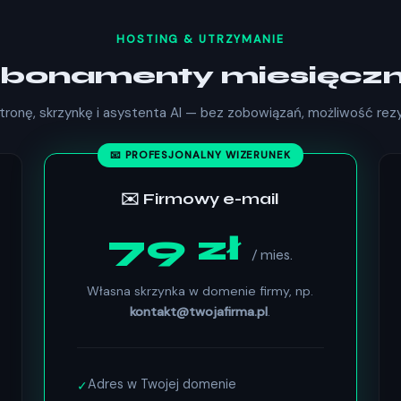
HOSTING & UTRZYMANIE
bonamenty miesięcz
onę, skrzynkę i asystenta AI — bez zobowiązań, możliwość rezyg
📧 PROFESJONALNY WIZERUNEK
✉️ Firmowy e-mail
79 zł
/ mies.
Własna skrzynka w domenie firmy, np.
kontakt@twojafirma.pl
.
Adres w Twojej domenie
✓