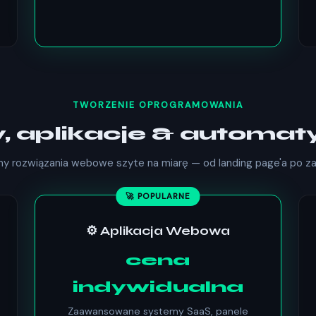
TWORZENIE OPROGRAMOWANIA
y, aplikacje & automat
my rozwiązania webowe szyte na miarę — od landing page'a po
🚀 POPULARNE
⚙️ Aplikacja Webowa
cena
indywidualna
Zaawansowane systemy SaaS, panele