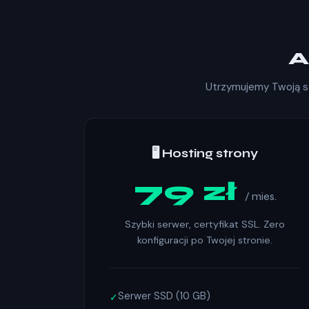
A
Utrzymujemy Twoją str
🖥️ Hosting strony
79 zł
/ mies.
Szybki serwer, certyfikat SSL. Zero
konfiguracji po Twojej stronie.
Serwer SSD (10 GB)
✓