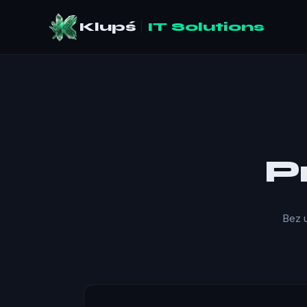
Klupś
|
IT Solutions
P
Bez 