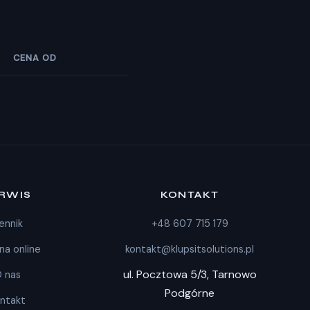
CENA OD
RWIS
KONTAKT
ennik
+48 607 715 179
a online
kontakt@klupsitsolutions.pl
ul. Pocztowa 5/3, Tarnowo
 nas
Podgórne
ntakt