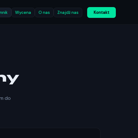
nnik
Wycena
O nas
Znajdź nas
Kontakt
ny
em do