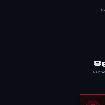
d
8
NAPRA