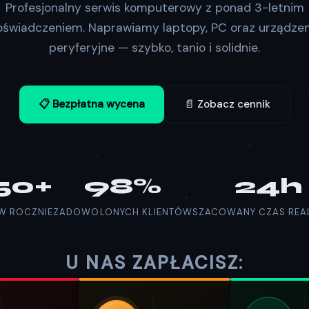
Profesjonalny serwis komputerowy z ponad 3-letnim
oświadczeniem. Naprawiamy laptopy, PC oraz urządzen
peryferyjne — szybko, tanio i solidnie.
📋 Bezpłatna wycena
📄 Zobacz cennik
50+
98%
24h
W ROCZNIE
ZADOWOLONYCH KLIENTÓW
SZACOWANY CZAS REAL
U NAS ZAPŁACISZ: