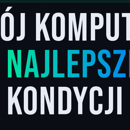
ój kompu
w
najlepsz
kondycji