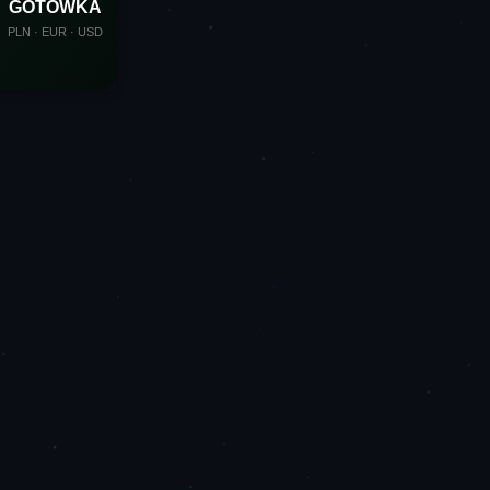
GOTÓWKA
PLN · EUR · USD