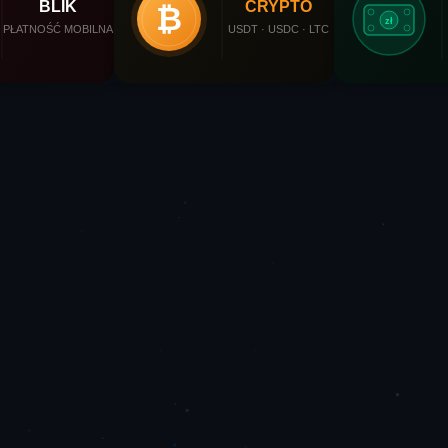
BLIK
CRYPTO
₿
zł
PŁATNOŚĆ MOBILNA
USDT · USDC · LTC