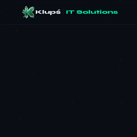
Klupś
|
IT Solutions