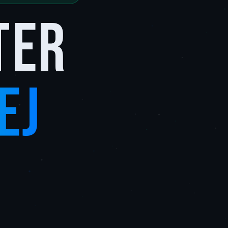
ter
ej